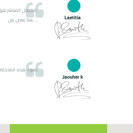
,الاتصال المباشر ه
Laetitia
…..هنا بعض من
عفوا، هذه المدخل
Jaouher k