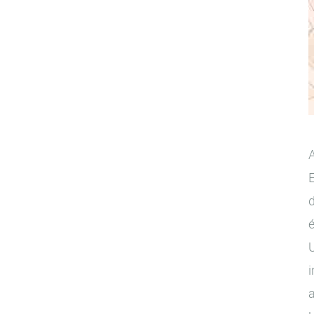
A
E
d
é
U
i
a