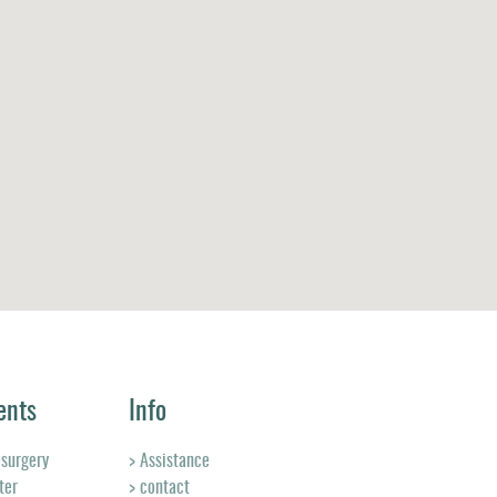
ents
Info
osurgery
> Assistance
ter
> contact