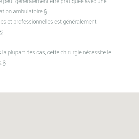
lle peut généralement être pratiquée avec une
sation ambulatoire.§
lles et professionnelles est généralement
.§
a plupart des cas, cette chirurgie nécessite le
s.§