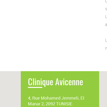
U
s
U
a
U
m
Clinique Avicenne
4, Rue Mohamed Jemmeli, El
Manar 2, 2092 TUNISIE.