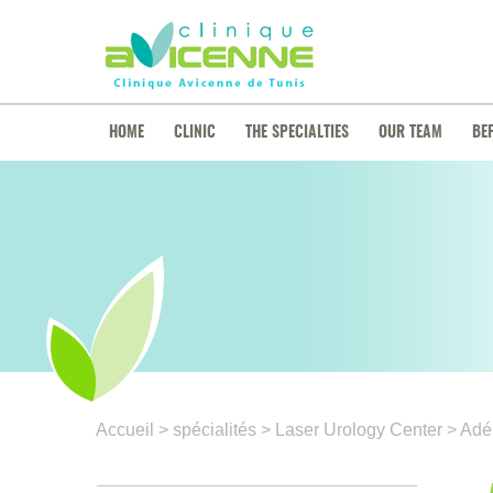
HOME
CLINIC
THE SPECIALTIES
OUR TEAM
BE
Accueil
> spécialités
> Laser Urology Center
> Adén