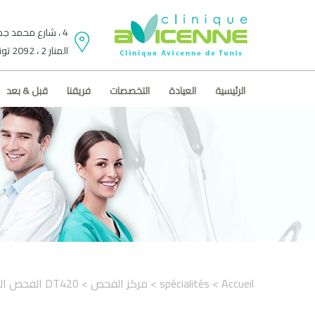
4 ، شارع محمد جم
المنار 2 ، 2092 تونس.
الرئيسية
العيادة
التخصصات
فريقنا
قبل & بعد
Accueil
> spécialités
> مركز الفحص
> DT420 الفحص الأساسي لرجال و النساء